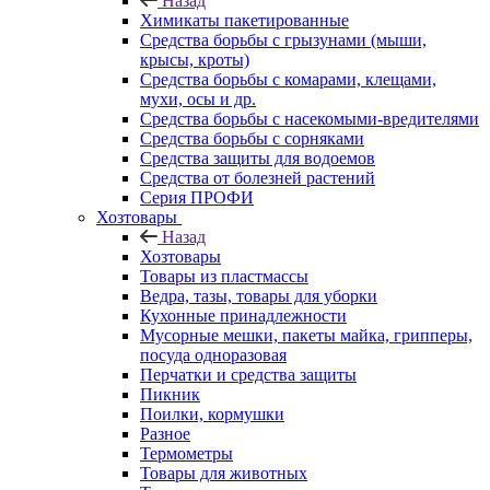
Назад
Химикаты пакетированные
Средства борьбы с грызунами (мыши,
крысы, кроты)
Средства борьбы с комарами, клещами,
мухи, осы и др.
Средства борьбы с насекомыми-вредителями
Средства борьбы с сорняками
Средства защиты для водоемов
Средства от болезней растений
Серия ПРОФИ
Хозтовары
Назад
Хозтовары
Товары из пластмассы
Ведра, тазы, товары для уборки
Кухонные принадлежности
Мусорные мешки, пакеты майка, грипперы,
посуда одноразовая
Перчатки и средства защиты
Пикник
Поилки, кормушки
Разное
Термометры
Товары для животных