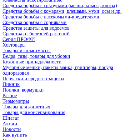
Средства борьбы с грызунами (мыши, крысы, кроты)
Средства борьбы с комарами, клещами, мухи, осы и др.
Средства борьбы с насекомыми-вредителями
Средства борьбы с сорняками
Средства защиты для водоемов
Средства от болезней растений
Серия ПРОФИ
Хозтовары
Товары из пластмассы
Ведра, тазы, товары для уборки
Кухонные принадлежности
Мусорные мешки, пакеты майка, грипперы, посуда
одноразовая
Перчатки и средства защиты
Пикник
Поилки, кормушки
Разное
Термометры
Товары для животных
Товары для консервирования
Шпагат
Акции
Новости
Как купить