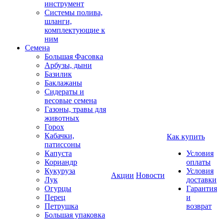
инструмент
Системы полива,
шланги,
комплектующие к
ним
Семена
Большая Фасовка
Арбузы, дыни
Базилик
Баклажаны
Сидераты и
весовые семена
Газоны, травы для
животных
Горох
Кабачки,
Как купить
патиссоны
Капуста
Условия
Кориандр
оплаты
Кукуруза
Условия
Акции
Новости
Лук
доставки
Огурцы
Гарантия
Перец
и
Петрушка
возврат
Большая упаковка