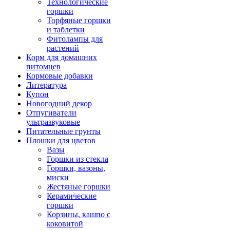
Технологические
горшки
Торфяные горшки
и таблетки
Фитолампы для
растений
Корм для домашних
питомцев
Кормовые добавки
Литература
Купон
Новогодний декор
Отпугиватели
ультразвуковые
Питательные грунты
Плошки для цветов
Вазы
Горшки из стекла
Горшки, вазоны,
миски
Жестяные горшки
Керамические
горшки
Корзины, кашпо с
коковитой