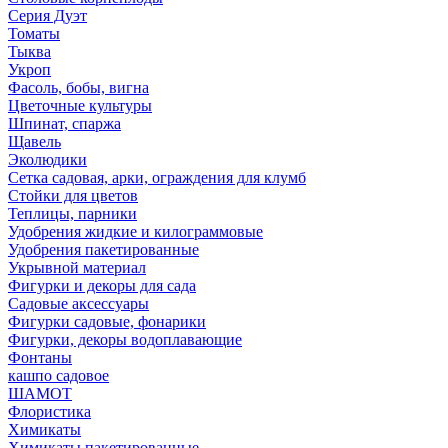
Серия Дуэт
Томаты
Тыква
Укроп
Фасоль, бобы, вигна
Цветочные культуры
Шпинат, спаржа
Щавель
Эколюдики
Сетка садовая, арки, ограждения для клумб
Стойки для цветов
Теплицы, парники
Удобрения жидкие и килограммовые
Удобрения пакетированные
Укрывной материал
Фигурки и декоры для сада
Садовые аксессуары
Фигурки садовые, фонарики
Фигурки, декоры водоплавающие
Фонтаны
кашпо садовое
ШАМОТ
Флористика
Химикаты
Химикаты пакетированные