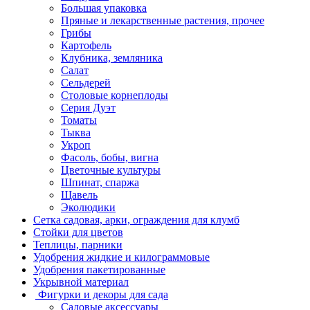
Большая упаковка
Пряные и лекарственные растения, прочее
Грибы
Картофель
Клубника, земляника
Салат
Сельдерей
Столовые корнеплоды
Серия Дуэт
Томаты
Тыква
Укроп
Фасоль, бобы, вигна
Цветочные культуры
Шпинат, спаржа
Щавель
Эколюдики
Сетка садовая, арки, ограждения для клумб
Стойки для цветов
Теплицы, парники
Удобрения жидкие и килограммовые
Удобрения пакетированные
Укрывной материал
Фигурки и декоры для сада
Садовые аксессуары