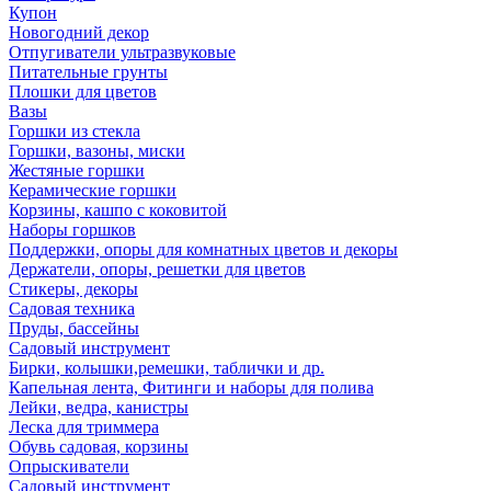
Купон
Новогодний декор
Отпугиватели ультразвуковые
Питательные грунты
Плошки для цветов
Вазы
Горшки из стекла
Горшки, вазоны, миски
Жестяные горшки
Керамические горшки
Корзины, кашпо с коковитой
Наборы горшков
Поддержки, опоры для комнатных цветов и декоры
Держатели, опоры, решетки для цветов
Стикеры, декоры
Садовая техника
Пруды, бассейны
Садовый инструмент
Бирки, колышки,ремешки, таблички и др.
Капельная лента, Фитинги и наборы для полива
Лейки, ведра, канистры
Леска для триммера
Обувь садовая, корзины
Опрыскиватели
Садовый инструмент