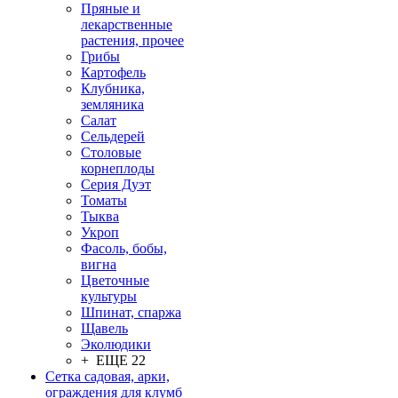
Пряные и
лекарственные
растения, прочее
Грибы
Картофель
Клубника,
земляника
Салат
Сельдерей
Столовые
корнеплоды
Серия Дуэт
Томаты
Тыква
Укроп
Фасоль, бобы,
вигна
Цветочные
культуры
Шпинат, спаржа
Щавель
Эколюдики
+ ЕЩЕ 22
Сетка садовая, арки,
ограждения для клумб