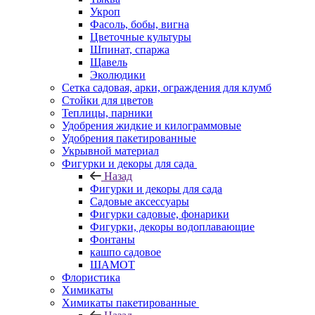
Укроп
Фасоль, бобы, вигна
Цветочные культуры
Шпинат, спаржа
Щавель
Эколюдики
Сетка садовая, арки, ограждения для клумб
Стойки для цветов
Теплицы, парники
Удобрения жидкие и килограммовые
Удобрения пакетированные
Укрывной материал
Фигурки и декоры для сада
Назад
Фигурки и декоры для сада
Садовые аксессуары
Фигурки садовые, фонарики
Фигурки, декоры водоплавающие
Фонтаны
кашпо садовое
ШАМОТ
Флористика
Химикаты
Химикаты пакетированные