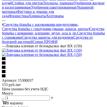
клумб
Стойки для цветов
Теплицы, парники
Удобрения жидкие
и килограммовые
Удобрения пакетированные
Укрывной
материал
Фигурки и декоры для
сада
Флористика
Химикаты
Хозтовары
—
Средства борьбы с насекомыми-вредителями
Средства борьбы с грызунами (мыши, крысы, кроты)
Средства
борьбы с комарами, клещами, мухи, осы и др.
Средства борьбы
с сорняками
Средства защиты для водоемов
Средства от
болезней растений
Серия ПРОФИ
—
Ловушка клеевая от белокрылки 4шт ВХ (150)
Артикул:
15300037
153
руб.
/шт
Цена указана без учета НДС
Много
В корзину