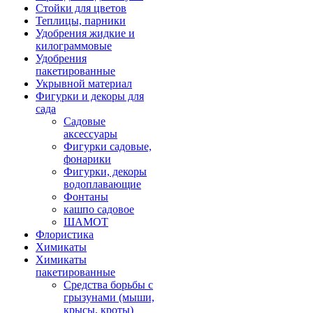
Стойки для цветов
Теплицы, парники
Удобрения жидкие и
килограммовые
Удобрения
пакетированные
Укрывной материал
Фигурки и декоры для
сада
Садовые
аксессуары
Фигурки садовые,
фонарики
Фигурки, декоры
водоплавающие
Фонтаны
кашпо садовое
ШАМОТ
Флористика
Химикаты
Химикаты
пакетированные
Средства борьбы с
грызунами (мыши,
крысы, кроты)