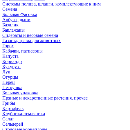
Системы полива, шланги, комплектующие к ним
Семена
Большая Фасовка
Арбузы, дыни
Базилик
Баклажаны
Сидераты и весовые семена
Газоны, травы для животных
Горох
Кабачки, патиссоны
Капуста
Кориандр
Кукуруза
Лук
Огурцы
Перец
Петрушка
Большая упаковка
Пряные и лекарственные растения, прочее
Грибы
Картофель
Клубника, земляника
Салат
Сельдерей
Столовые корнеплоды