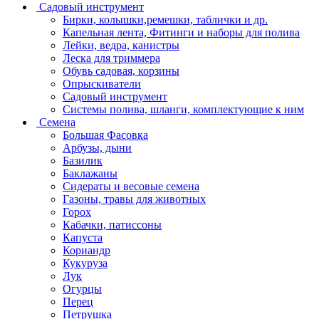
Садовый инструмент
Бирки, колышки,ремешки, таблички и др.
Капельная лента, Фитинги и наборы для полива
Лейки, ведра, канистры
Леска для триммера
Обувь садовая, корзины
Опрыскиватели
Садовый инструмент
Системы полива, шланги, комплектующие к ним
Семена
Большая Фасовка
Арбузы, дыни
Базилик
Баклажаны
Сидераты и весовые семена
Газоны, травы для животных
Горох
Кабачки, патиссоны
Капуста
Кориандр
Кукуруза
Лук
Огурцы
Перец
Петрушка