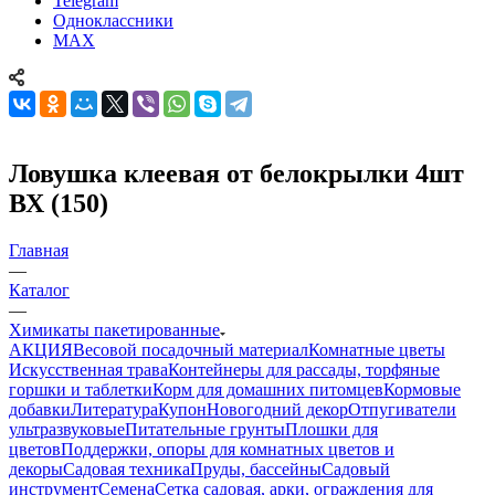
Telegram
Одноклассники
MAX
Ловушка клеевая от белокрылки 4шт
ВХ (150)
Главная
—
Каталог
—
Химикаты пакетированные
АКЦИЯ
Весовой посадочный материал
Комнатные цветы
Искусственная трава
Контейнеры для рассады, торфяные
горшки и таблетки
Корм для домашних питомцев
Кормовые
добавки
Литература
Купон
Новогодний декор
Отпугиватели
ультразвуковые
Питательные грунты
Плошки для
цветов
Поддержки, опоры для комнатных цветов и
декоры
Садовая техника
Пруды, бассейны
Садовый
инструмент
Семена
Сетка садовая, арки, ограждения для