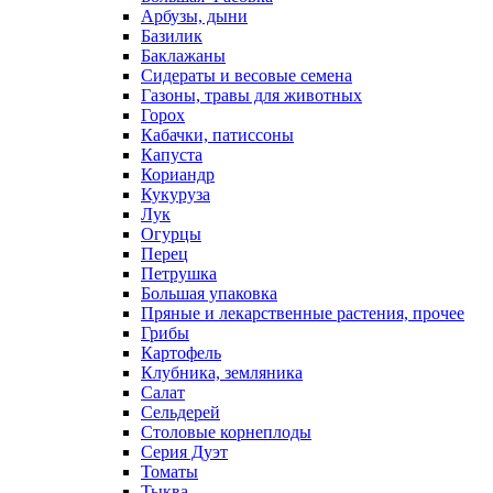
Арбузы, дыни
Базилик
Баклажаны
Сидераты и весовые семена
Газоны, травы для животных
Горох
Кабачки, патиссоны
Капуста
Кориандр
Кукуруза
Лук
Огурцы
Перец
Петрушка
Большая упаковка
Пряные и лекарственные растения, прочее
Грибы
Картофель
Клубника, земляника
Салат
Сельдерей
Столовые корнеплоды
Серия Дуэт
Томаты
Тыква