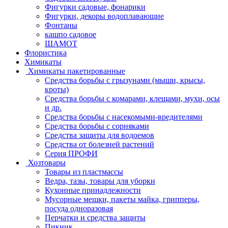
Фигурки садовые, фонарики
Фигурки, декоры водоплавающие
Фонтаны
кашпо садовое
ШАМОТ
Флористика
Химикаты
Химикаты пакетированные
Средства борьбы с грызунами (мыши, крысы,
кроты)
Средства борьбы с комарами, клещами, мухи, осы
и др.
Средства борьбы с насекомыми-вредителями
Средства борьбы с сорняками
Средства защиты для водоемов
Средства от болезней растений
Серия ПРОФИ
Хозтовары
Товары из пластмассы
Ведра, тазы, товары для уборки
Кухонные принадлежности
Мусорные мешки, пакеты майка, грипперы,
посуда одноразовая
Перчатки и средства защиты
Пикник