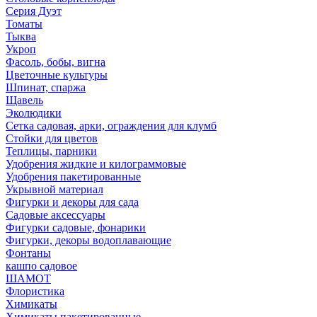
Серия Дуэт
Томаты
Тыква
Укроп
Фасоль, бобы, вигна
Цветочные культуры
Шпинат, спаржа
Щавель
Эколюдики
Сетка садовая, арки, ограждения для клумб
Стойки для цветов
Теплицы, парники
Удобрения жидкие и килограммовые
Удобрения пакетированные
Укрывной материал
Фигурки и декоры для сада
Садовые аксессуары
Фигурки садовые, фонарики
Фигурки, декоры водоплавающие
Фонтаны
кашпо садовое
ШАМОТ
Флористика
Химикаты
Химикаты пакетированные