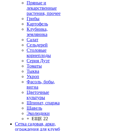
Пряные и
лекарственные
растения, прочее
Грибы
Картофель
Клубника,
земляника
Салат
Сельдерей
Столовые
корнеплоды
Серия Дуэт
Томаты
Тыква
Укроп
Фасоль, бобы,
вигна
Цветочные
культуры
Шпинат, спаржа
Щавель
Эколюдики
+ ЕЩЕ 22
Сетка садовая, арки,
ограждения для клумб