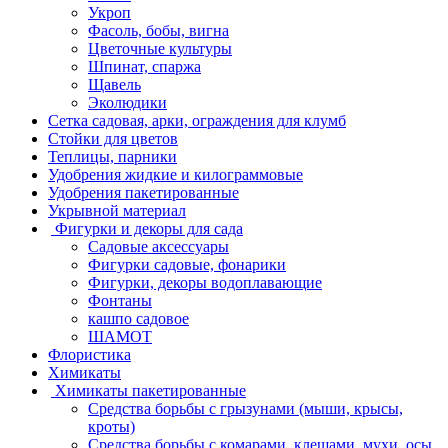
Укроп
Фасоль, бобы, вигна
Цветочные культуры
Шпинат, спаржа
Щавель
Эколюдики
Сетка садовая, арки, ограждения для клумб
Стойки для цветов
Теплицы, парники
Удобрения жидкие и килограммовые
Удобрения пакетированные
Укрывной материал
Фигурки и декоры для сада
Садовые аксессуары
Фигурки садовые, фонарики
Фигурки, декоры водоплавающие
Фонтаны
кашпо садовое
ШАМОТ
Флористика
Химикаты
Химикаты пакетированные
Средства борьбы с грызунами (мыши, крысы,
кроты)
Средства борьбы с комарами, клещами, мухи, осы