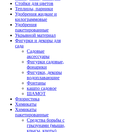
Стойки для цветов
Теплицы, парники
Удобрения жидкие и
килограммовые
Удобрения
пакетированные
Укрывной материал
Фигурки и декоры для
сада
Садовые
аксессуары
Фигурки садовые,
фонарики
Фигурки, декоры
водоплавающие
Фонтаны
кашпо садовое
ШАМОТ
Флористика
Химикаты
Химикаты
пакетированные
Средства борьбы с
грызунами (мыши,
крысы, кроты)