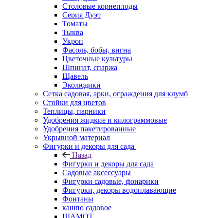
Столовые корнеплоды
Серия Дуэт
Томаты
Тыква
Укроп
Фасоль, бобы, вигна
Цветочные культуры
Шпинат, спаржа
Щавель
Эколюдики
Сетка садовая, арки, ограждения для клумб
Стойки для цветов
Теплицы, парники
Удобрения жидкие и килограммовые
Удобрения пакетированные
Укрывной материал
Фигурки и декоры для сада
Назад
Фигурки и декоры для сада
Садовые аксессуары
Фигурки садовые, фонарики
Фигурки, декоры водоплавающие
Фонтаны
кашпо садовое
ШАМОТ