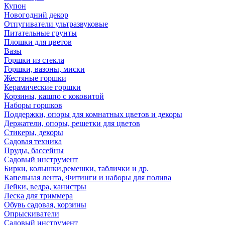
Купон
Новогодний декор
Отпугиватели ультразвуковые
Питательные грунты
Плошки для цветов
Вазы
Горшки из стекла
Горшки, вазоны, миски
Жестяные горшки
Керамические горшки
Корзины, кашпо с коковитой
Наборы горшков
Поддержки, опоры для комнатных цветов и декоры
Держатели, опоры, решетки для цветов
Стикеры, декоры
Садовая техника
Пруды, бассейны
Садовый инструмент
Бирки, колышки,ремешки, таблички и др.
Капельная лента, Фитинги и наборы для полива
Лейки, ведра, канистры
Леска для триммера
Обувь садовая, корзины
Опрыскиватели
Садовый инструмент