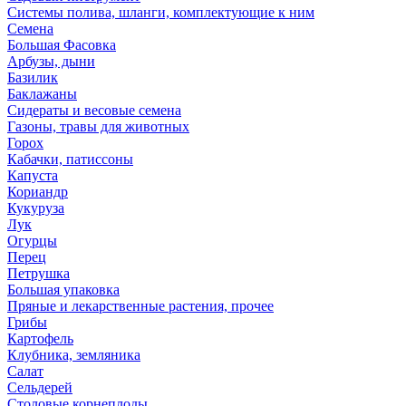
Системы полива, шланги, комплектующие к ним
Семена
Большая Фасовка
Арбузы, дыни
Базилик
Баклажаны
Сидераты и весовые семена
Газоны, травы для животных
Горох
Кабачки, патиссоны
Капуста
Кориандр
Кукуруза
Лук
Огурцы
Перец
Петрушка
Большая упаковка
Пряные и лекарственные растения, прочее
Грибы
Картофель
Клубника, земляника
Салат
Сельдерей
Столовые корнеплоды