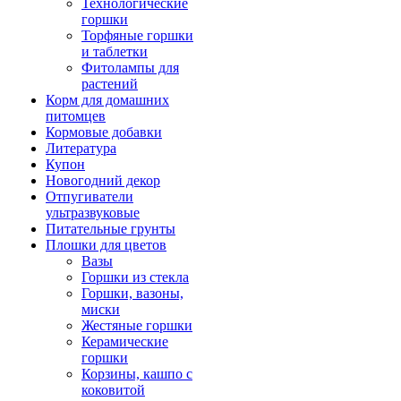
Технологические
горшки
Торфяные горшки
и таблетки
Фитолампы для
растений
Корм для домашних
питомцев
Кормовые добавки
Литература
Купон
Новогодний декор
Отпугиватели
ультразвуковые
Питательные грунты
Плошки для цветов
Вазы
Горшки из стекла
Горшки, вазоны,
миски
Жестяные горшки
Керамические
горшки
Корзины, кашпо с
коковитой