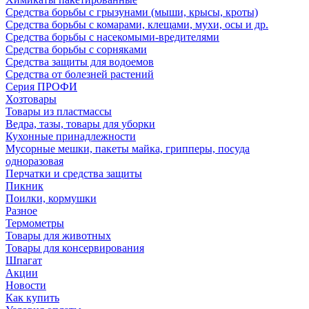
Средства борьбы с грызунами (мыши, крысы, кроты)
Средства борьбы с комарами, клещами, мухи, осы и др.
Средства борьбы с насекомыми-вредителями
Средства борьбы с сорняками
Средства защиты для водоемов
Средства от болезней растений
Серия ПРОФИ
Хозтовары
Товары из пластмассы
Ведра, тазы, товары для уборки
Кухонные принадлежности
Мусорные мешки, пакеты майка, грипперы, посуда
одноразовая
Перчатки и средства защиты
Пикник
Поилки, кормушки
Разное
Термометры
Товары для животных
Товары для консервирования
Шпагат
Акции
Новости
Как купить