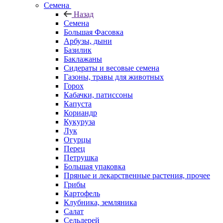
Семена
Назад
Семена
Большая Фасовка
Арбузы, дыни
Базилик
Баклажаны
Сидераты и весовые семена
Газоны, травы для животных
Горох
Кабачки, патиссоны
Капуста
Кориандр
Кукуруза
Лук
Огурцы
Перец
Петрушка
Большая упаковка
Пряные и лекарственные растения, прочее
Грибы
Картофель
Клубника, земляника
Салат
Сельдерей