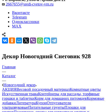
2667655@sredi-cvetov-vrn.ru
Вконтакте
Telegram
Одноклассники
MAX
Декор Новогодний Снеговик 928
Главная
—
Каталог
—
Новогодний декор
АКЦИЯ
Весовой посадочный материал
Комнатные цветы
Искусственная трава
Контейнеры для рассады, торфяные
горшки и таблетки
Корм для домашних питомцев
Кормовые
добавки
Литература
Купон
Отпугиватели
ультразвуковые
Питательные грунты
Плошки для
цветов
Поддержки, опоры для комнатных цветов и