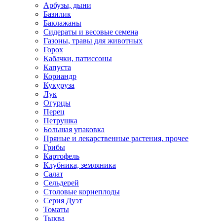
Арбузы, дыни
Базилик
Баклажаны
Сидераты и весовые семена
Газоны, травы для животных
Горох
Кабачки, патиссоны
Капуста
Кориандр
Кукуруза
Лук
Огурцы
Перец
Петрушка
Большая упаковка
Пряные и лекарственные растения, прочее
Грибы
Картофель
Клубника, земляника
Салат
Сельдерей
Столовые корнеплоды
Серия Дуэт
Томаты
Тыква