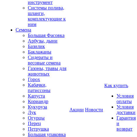
инструмент
Системы полива,
шланги,
комплектующие к
ним
Семена
Большая Фасовка
Арбузы, дыни
Базилик
Баклажаны
Сидераты и
весовые семена
Газоны, травы для
животных
Горох
Кабачки,
Как купить
патиссоны
Капуста
Условия
Кориандр
оплаты
Кукуруза
Условия
Акции
Новости
Лук
доставки
Огурцы
Гарантия
Перец
и
Петрушка
возврат
Большая упаковка