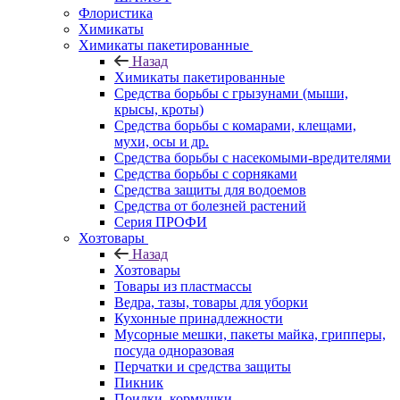
Флористика
Химикаты
Химикаты пакетированные
Назад
Химикаты пакетированные
Средства борьбы с грызунами (мыши,
крысы, кроты)
Средства борьбы с комарами, клещами,
мухи, осы и др.
Средства борьбы с насекомыми-вредителями
Средства борьбы с сорняками
Средства защиты для водоемов
Средства от болезней растений
Серия ПРОФИ
Хозтовары
Назад
Хозтовары
Товары из пластмассы
Ведра, тазы, товары для уборки
Кухонные принадлежности
Мусорные мешки, пакеты майка, грипперы,
посуда одноразовая
Перчатки и средства защиты
Пикник
Поилки, кормушки