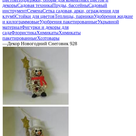
декоры
Садовая техника
Пруды, бассейны
Садовый
инструмент
Семена
Сетка садовая, арки, ограждения для
клумб
Стойки для цветов
Теплицы, парники
Удобрения жидкие
и килограммовые
Удобрения пакетированные
Укрывной
материал
Фигурки и декоры для
сада
Флористика
Химикаты
Химикаты
пакетированные
Хозтовары
—
Декор Новогодний Снеговик 928