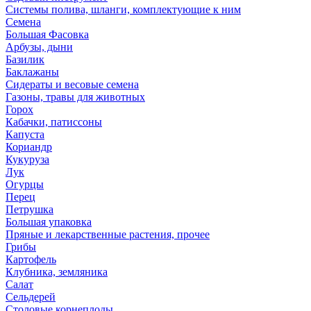
Системы полива, шланги, комплектующие к ним
Семена
Большая Фасовка
Арбузы, дыни
Базилик
Баклажаны
Сидераты и весовые семена
Газоны, травы для животных
Горох
Кабачки, патиссоны
Капуста
Кориандр
Кукуруза
Лук
Огурцы
Перец
Петрушка
Большая упаковка
Пряные и лекарственные растения, прочее
Грибы
Картофель
Клубника, земляника
Салат
Сельдерей
Столовые корнеплоды