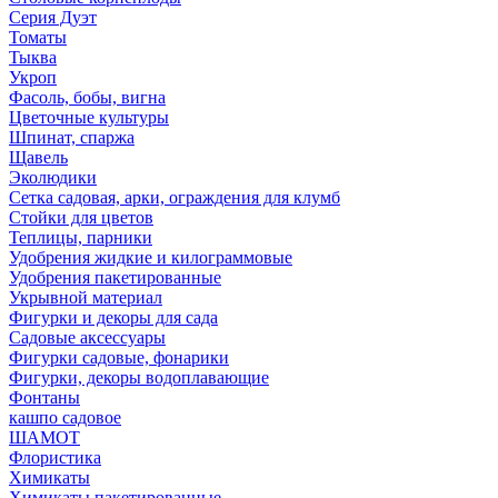
Серия Дуэт
Томаты
Тыква
Укроп
Фасоль, бобы, вигна
Цветочные культуры
Шпинат, спаржа
Щавель
Эколюдики
Сетка садовая, арки, ограждения для клумб
Стойки для цветов
Теплицы, парники
Удобрения жидкие и килограммовые
Удобрения пакетированные
Укрывной материал
Фигурки и декоры для сада
Садовые аксессуары
Фигурки садовые, фонарики
Фигурки, декоры водоплавающие
Фонтаны
кашпо садовое
ШАМОТ
Флористика
Химикаты
Химикаты пакетированные