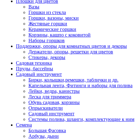
Плошки для цветов
Вазы
Горшки из стекла
Горшки, вазоны, миски
Жестяные горшки
Керамические горшки
Корзины, кашпо с коковитой
Наборы горшков
Поддержки, опоры для комнатных цветов и декоры
Держатели, опоры, решетки для цветов
Стикеры, декоры
Садовая техника
Пруды, бассейны
Садовый инструмент
Бирки, колышки,ремешки, таблички и др.
Капельная лента, Фитинги и наборы для полива
Лейки, ведра, канистры
Леска для триммера
Обувь садовая, корзины
Опрыскиватели
Садовый инструмент
Системы полива, шланги, комплектующие к ним
Семена
Большая Фасовка
Арбузы, дыни