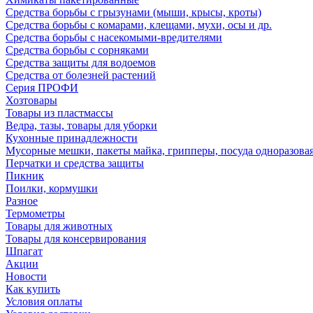
Средства борьбы с грызунами (мыши, крысы, кроты)
Средства борьбы с комарами, клещами, мухи, осы и др.
Средства борьбы с насекомыми-вредителями
Средства борьбы с сорняками
Средства защиты для водоемов
Средства от болезней растений
Серия ПРОФИ
Хозтовары
Товары из пластмассы
Ведра, тазы, товары для уборки
Кухонные принадлежности
Мусорные мешки, пакеты майка, грипперы, посуда одноразова
Перчатки и средства защиты
Пикник
Поилки, кормушки
Разное
Термометры
Товары для животных
Товары для консервирования
Шпагат
Акции
Новости
Как купить
Условия оплаты