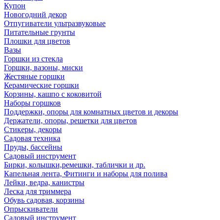
Купон
Новогодний декор
Отпугиватели ультразвуковые
Питательные грунты
Плошки для цветов
Вазы
Горшки из стекла
Горшки, вазоны, миски
Жестяные горшки
Керамические горшки
Корзины, кашпо с коковитой
Наборы горшков
Поддержки, опоры для комнатных цветов и декоры
Держатели, опоры, решетки для цветов
Стикеры, декоры
Садовая техника
Пруды, бассейны
Садовый инструмент
Бирки, колышки,ремешки, таблички и др.
Капельная лента, Фитинги и наборы для полива
Лейки, ведра, канистры
Леска для триммера
Обувь садовая, корзины
Опрыскиватели
Садовый инструмент