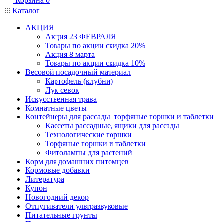
Корзина
0
Каталог
АКЦИЯ
Акция 23 ФЕВРАЛЯ
Товары по акции скидка 20%
Акция 8 марта
Товары по акции скидка 10%
Весовой посадочный материал
Картофель (клубни)
Лук севок
Искусственная трава
Комнатные цветы
Контейнеры для рассады, торфяные горшки и таблетки
Кассеты рассадные, ящики для рассады
Технологические горшки
Торфяные горшки и таблетки
Фитолампы для растений
Корм для домашних питомцев
Кормовые добавки
Литература
Купон
Новогодний декор
Отпугиватели ультразвуковые
Питательные грунты