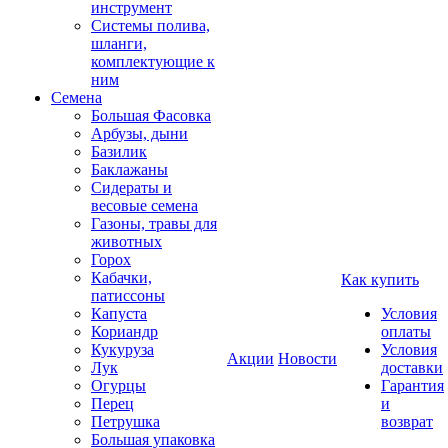
инструмент
Системы полива,
шланги,
комплектующие к
ним
Семена
Большая Фасовка
Арбузы, дыни
Базилик
Баклажаны
Сидераты и
весовые семена
Газоны, травы для
животных
Горох
Кабачки,
Как купить
патиссоны
Капуста
Условия
Кориандр
оплаты
Кукуруза
Условия
Акции
Новости
Лук
доставки
Огурцы
Гарантия
Перец
и
Петрушка
возврат
Большая упаковка