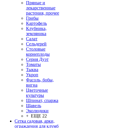
Пряные и
лекарственные
растения, прочее
Грибы
Картофель
Клубника,
земляника
Салат
Сельдерей
Столовые
корнеплоды
Серия Дуэт
Томаты
Тыква
Укроп
Фасоль, бобы,
вигна
Цветочные
культуры
Шпинат, спаржа
Щавель
Эколюдики
+ ЕЩЕ 22
Сетка садовая, арки,
ограждения для клумб