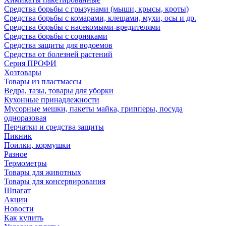
Средства борьбы с грызунами (мыши, крысы, кроты)
Средства борьбы с комарами, клещами, мухи, осы и др.
Средства борьбы с насекомыми-вредителями
Средства борьбы с сорняками
Средства защиты для водоемов
Средства от болезней растений
Серия ПРОФИ
Хозтовары
Товары из пластмассы
Ведра, тазы, товары для уборки
Кухонные принадлежности
Мусорные мешки, пакеты майка, грипперы, посуда
одноразовая
Перчатки и средства защиты
Пикник
Поилки, кормушки
Разное
Термометры
Товары для животных
Товары для консервирования
Шпагат
Акции
Новости
Как купить