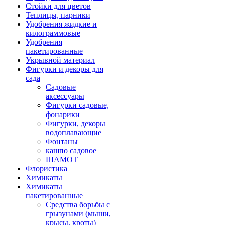
Стойки для цветов
Теплицы, парники
Удобрения жидкие и
килограммовые
Удобрения
пакетированные
Укрывной материал
Фигурки и декоры для
сада
Садовые
аксессуары
Фигурки садовые,
фонарики
Фигурки, декоры
водоплавающие
Фонтаны
кашпо садовое
ШАМОТ
Флористика
Химикаты
Химикаты
пакетированные
Средства борьбы с
грызунами (мыши,
крысы, кроты)