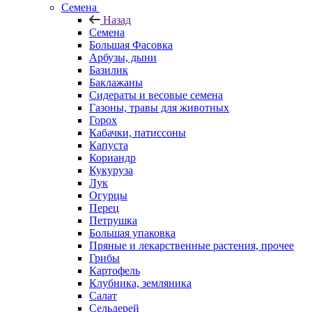
Семена
Назад
Семена
Большая Фасовка
Арбузы, дыни
Базилик
Баклажаны
Сидераты и весовые семена
Газоны, травы для животных
Горох
Кабачки, патиссоны
Капуста
Кориандр
Кукуруза
Лук
Огурцы
Перец
Петрушка
Большая упаковка
Пряные и лекарственные растения, прочее
Грибы
Картофель
Клубника, земляника
Салат
Сельдерей