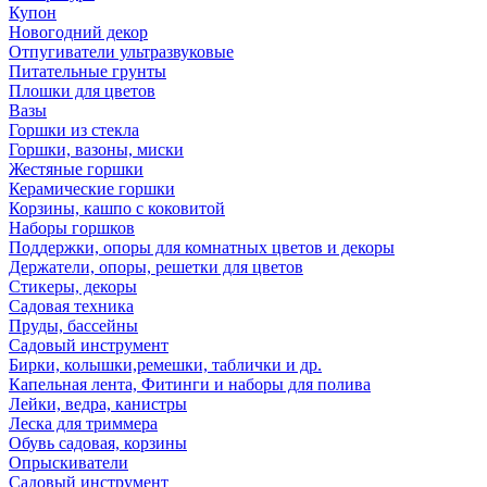
Купон
Новогодний декор
Отпугиватели ультразвуковые
Питательные грунты
Плошки для цветов
Вазы
Горшки из стекла
Горшки, вазоны, миски
Жестяные горшки
Керамические горшки
Корзины, кашпо с коковитой
Наборы горшков
Поддержки, опоры для комнатных цветов и декоры
Держатели, опоры, решетки для цветов
Стикеры, декоры
Садовая техника
Пруды, бассейны
Садовый инструмент
Бирки, колышки,ремешки, таблички и др.
Капельная лента, Фитинги и наборы для полива
Лейки, ведра, канистры
Леска для триммера
Обувь садовая, корзины
Опрыскиватели
Садовый инструмент