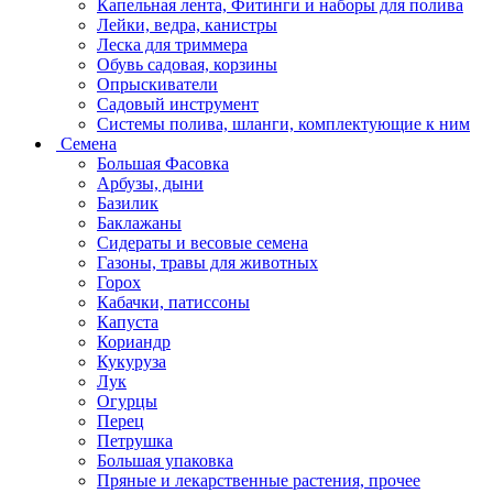
Капельная лента, Фитинги и наборы для полива
Лейки, ведра, канистры
Леска для триммера
Обувь садовая, корзины
Опрыскиватели
Садовый инструмент
Системы полива, шланги, комплектующие к ним
Семена
Большая Фасовка
Арбузы, дыни
Базилик
Баклажаны
Сидераты и весовые семена
Газоны, травы для животных
Горох
Кабачки, патиссоны
Капуста
Кориандр
Кукуруза
Лук
Огурцы
Перец
Петрушка
Большая упаковка
Пряные и лекарственные растения, прочее