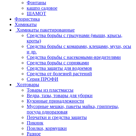
Фонтаны
кашпо садовое
ШАМОТ
Флористика
Химикаты
Химикаты пакетированные
Средства борьбы с грызунами (мыши, крысы,
кроты)
Средства борьбы с комарами, клещами, мухи, осы
и др.
Средства борьбы с насекомыми-вредителями
Средства борьбы с сорняками
Средства защиты для водоемов
Средства от болезней растений
Серия ПРОФИ
Хозтовары
Товары из пластмассы
Ведра, тазы, товары для уборки
Кухонные принадлежности
Мусорные мешки, пакеты майка, грипперы,
посуда одноразовая
Перчатки и средства защиты
Пикник
Поилки, кормушки
Разное