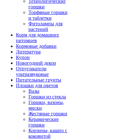
Технологические
горшки
Торфяные горшки
и таблетки
Фитолампы для
растений
Корм для домашних
питомцев
Кормовые добавки
Литература
Купон
Новогодний декор
Отпугиватели
ультразвуковые
Питательные грунты
Плошки для цветов
Вазы
Горшки из стекла
Горшки, вазоны,
миски
Жестяные горшки
Керамические
горшки
Корзины, кашпо с
коковитой