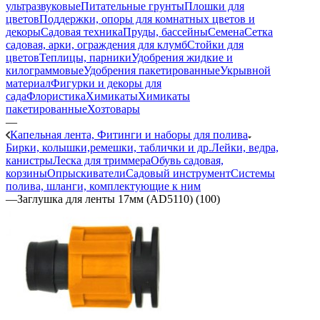
ультразвуковые
Питательные грунты
Плошки для
цветов
Поддержки, опоры для комнатных цветов и
декоры
Садовая техника
Пруды, бассейны
Семена
Сетка
садовая, арки, ограждения для клумб
Стойки для
цветов
Теплицы, парники
Удобрения жидкие и
килограммовые
Удобрения пакетированные
Укрывной
материал
Фигурки и декоры для
сада
Флористика
Химикаты
Химикаты
пакетированные
Хозтовары
—
Капельная лента, Фитинги и наборы для полива
Бирки, колышки,ремешки, таблички и др.
Лейки, ведра,
канистры
Леска для триммера
Обувь садовая,
корзины
Опрыскиватели
Садовый инструмент
Системы
полива, шланги, комплектующие к ним
—
Заглушка для ленты 17мм (AD5110) (100)