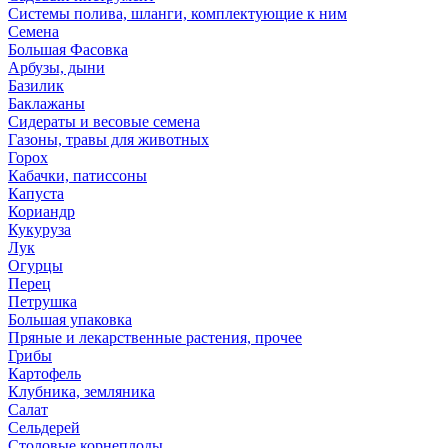
Системы полива, шланги, комплектующие к ним
Семена
Большая Фасовка
Арбузы, дыни
Базилик
Баклажаны
Сидераты и весовые семена
Газоны, травы для животных
Горох
Кабачки, патиссоны
Капуста
Кориандр
Кукуруза
Лук
Огурцы
Перец
Петрушка
Большая упаковка
Пряные и лекарственные растения, прочее
Грибы
Картофель
Клубника, земляника
Салат
Сельдерей
Столовые корнеплоды