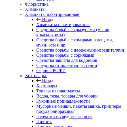
Флористика
Химикаты
Химикаты пакетированные
Назад
Химикаты пакетированные
Средства борьбы с грызунами (мыши,
крысы, кроты)
Средства борьбы с комарами, клещами,
мухи, осы и др.
Средства борьбы с насекомыми-вредителями
Средства борьбы с сорняками
Средства защиты для водоемов
Средства от болезней растений
Серия ПРОФИ
Хозтовары
Назад
Хозтовары
Товары из пластмассы
Ведра, тазы, товары для уборки
Кухонные принадлежности
Мусорные мешки, пакеты майка, грипперы,
посуда одноразовая
Перчатки и средства защиты
Пикник
Поилки, кормушки