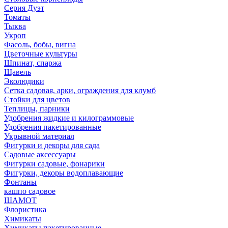
Серия Дуэт
Томаты
Тыква
Укроп
Фасоль, бобы, вигна
Цветочные культуры
Шпинат, спаржа
Щавель
Эколюдики
Сетка садовая, арки, ограждения для клумб
Стойки для цветов
Теплицы, парники
Удобрения жидкие и килограммовые
Удобрения пакетированные
Укрывной материал
Фигурки и декоры для сада
Садовые аксессуары
Фигурки садовые, фонарики
Фигурки, декоры водоплавающие
Фонтаны
кашпо садовое
ШАМОТ
Флористика
Химикаты
Химикаты пакетированные