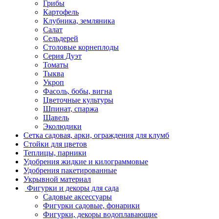
Грибы
Картофель
Клубника, земляника
Салат
Сельдерей
Столовые корнеплоды
Серия Дуэт
Томаты
Тыква
Укроп
Фасоль, бобы, вигна
Цветочные культуры
Шпинат, спаржа
Щавель
Эколюдики
Сетка садовая, арки, ограждения для клумб
Стойки для цветов
Теплицы, парники
Удобрения жидкие и килограммовые
Удобрения пакетированные
Укрывной материал
Фигурки и декоры для сада
Садовые аксессуары
Фигурки садовые, фонарики
Фигурки, декоры водоплавающие