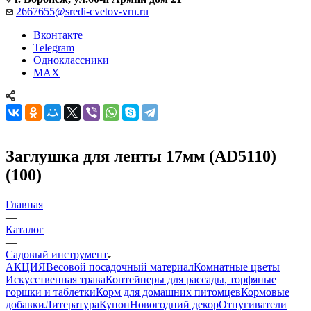
2667655@sredi-cvetov-vrn.ru
Вконтакте
Telegram
Одноклассники
MAX
Заглушка для ленты 17мм (AD5110)
(100)
Главная
—
Каталог
—
Садовый инструмент
АКЦИЯ
Весовой посадочный материал
Комнатные цветы
Искусственная трава
Контейнеры для рассады, торфяные
горшки и таблетки
Корм для домашних питомцев
Кормовые
добавки
Литература
Купон
Новогодний декор
Отпугиватели