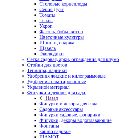
Столовые корнеплоды
Серия Дуэт
Томаты
Тыква
Укроп
Фасоль, бобы, вигна
Цветочные культуры
Шпинат, спаржа
Щавель
Эколюдики
Сетка садовая, арки, ограждения для клумб
Стойки для цветов
Теплицы, парники
Удобрения жидкие и килограммовые
Удобрения пакетированные
Укрывной материал
Фигурки и декоры для сада
Назад
Фигурки и декоры для сада
Садовые аксессуары
Фигурки садовые, фонарики
Фигурки, декоры водоплавающие
Фонтаны
кашпо садовое
ШАМОТ