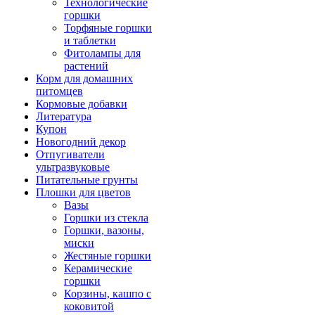
Технологические
горшки
Торфяные горшки
и таблетки
Фитолампы для
растений
Корм для домашних
питомцев
Кормовые добавки
Литература
Купон
Новогодний декор
Отпугиватели
ультразвуковые
Питательные грунты
Плошки для цветов
Вазы
Горшки из стекла
Горшки, вазоны,
миски
Жестяные горшки
Керамические
горшки
Корзины, кашпо с
коковитой