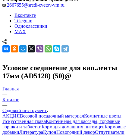
2667655@sredi-cvetov-vrn.ru
Вконтакте
Telegram
Одноклассники
MAX
Угловое соединение для кап.ленты
17мм (AD5128) (50)@
Главная
—
Каталог
—
Садовый инструмент
АКЦИЯ
Весовой посадочный материал
Комнатные цветы
Искусственная трава
Контейнеры для рассады, торфяные
горшки и таблетки
Корм для домашних питомцев
Кормовые
добавки
Литература
Купон
Новогодний декор
Отпугиватели