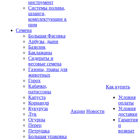
инструмент
Системы полива,
шланги,
комплектующие к
ним
Семена
Большая Фасовка
Арбузы, дыни
Базилик
Баклажаны
Сидераты и
весовые семена
Газоны, травы для
животных
Горох
Кабачки,
Как купить
патиссоны
Капуста
Условия
Кориандр
оплаты
Кукуруза
Условия
Акции
Новости
Лук
доставки
Огурцы
Гарантия
Перец
и
Петрушка
возврат
Большая упаковка