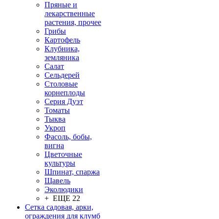
Пряные и
лекарственные
растения, прочее
Грибы
Картофель
Клубника,
земляника
Салат
Сельдерей
Столовые
корнеплоды
Серия Дуэт
Томаты
Тыква
Укроп
Фасоль, бобы,
вигна
Цветочные
культуры
Шпинат, спаржа
Щавель
Эколюдики
+ ЕЩЕ 22
Сетка садовая, арки,
ограждения для клумб