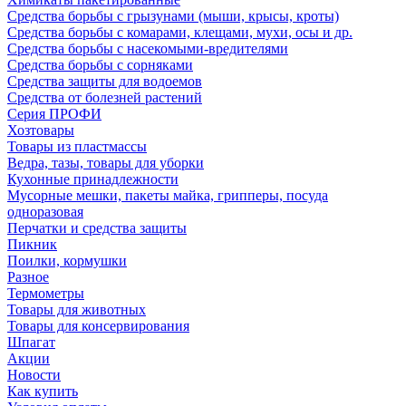
Средства борьбы с грызунами (мыши, крысы, кроты)
Средства борьбы с комарами, клещами, мухи, осы и др.
Средства борьбы с насекомыми-вредителями
Средства борьбы с сорняками
Средства защиты для водоемов
Средства от болезней растений
Серия ПРОФИ
Хозтовары
Товары из пластмассы
Ведра, тазы, товары для уборки
Кухонные принадлежности
Мусорные мешки, пакеты майка, грипперы, посуда
одноразовая
Перчатки и средства защиты
Пикник
Поилки, кормушки
Разное
Термометры
Товары для животных
Товары для консервирования
Шпагат
Акции
Новости
Как купить