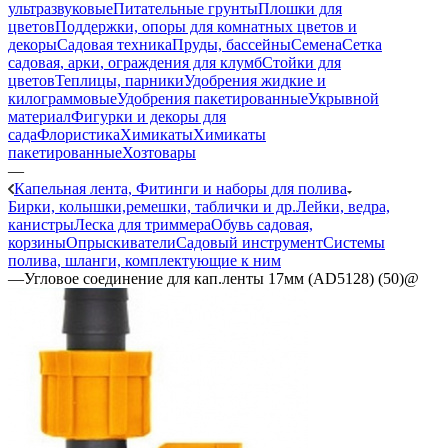
ультразвуковые
Питательные грунты
Плошки для
цветов
Поддержки, опоры для комнатных цветов и
декоры
Садовая техника
Пруды, бассейны
Семена
Сетка
садовая, арки, ограждения для клумб
Стойки для
цветов
Теплицы, парники
Удобрения жидкие и
килограммовые
Удобрения пакетированные
Укрывной
материал
Фигурки и декоры для
сада
Флористика
Химикаты
Химикаты
пакетированные
Хозтовары
—
Капельная лента, Фитинги и наборы для полива
Бирки, колышки,ремешки, таблички и др.
Лейки, ведра,
канистры
Леска для триммера
Обувь садовая,
корзины
Опрыскиватели
Садовый инструмент
Системы
полива, шланги, комплектующие к ним
—
Угловое соединение для кап.ленты 17мм (AD5128) (50)@