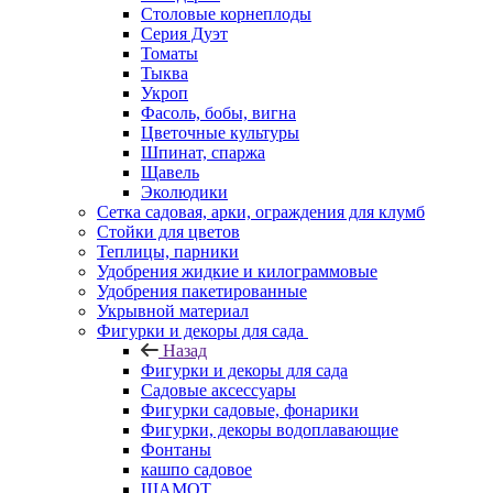
Столовые корнеплоды
Серия Дуэт
Томаты
Тыква
Укроп
Фасоль, бобы, вигна
Цветочные культуры
Шпинат, спаржа
Щавель
Эколюдики
Сетка садовая, арки, ограждения для клумб
Стойки для цветов
Теплицы, парники
Удобрения жидкие и килограммовые
Удобрения пакетированные
Укрывной материал
Фигурки и декоры для сада
Назад
Фигурки и декоры для сада
Садовые аксессуары
Фигурки садовые, фонарики
Фигурки, декоры водоплавающие
Фонтаны
кашпо садовое
ШАМОТ