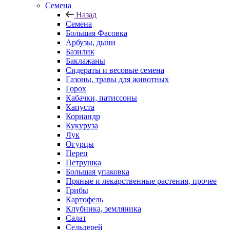
Семена
Назад
Семена
Большая Фасовка
Арбузы, дыни
Базилик
Баклажаны
Сидераты и весовые семена
Газоны, травы для животных
Горох
Кабачки, патиссоны
Капуста
Кориандр
Кукуруза
Лук
Огурцы
Перец
Петрушка
Большая упаковка
Пряные и лекарственные растения, прочее
Грибы
Картофель
Клубника, земляника
Салат
Сельдерей