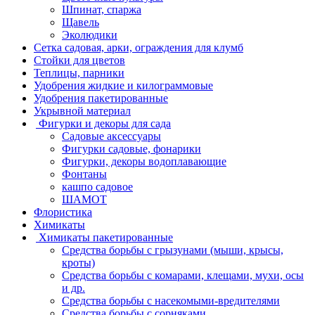
Шпинат, спаржа
Щавель
Эколюдики
Сетка садовая, арки, ограждения для клумб
Стойки для цветов
Теплицы, парники
Удобрения жидкие и килограммовые
Удобрения пакетированные
Укрывной материал
Фигурки и декоры для сада
Садовые аксессуары
Фигурки садовые, фонарики
Фигурки, декоры водоплавающие
Фонтаны
кашпо садовое
ШАМОТ
Флористика
Химикаты
Химикаты пакетированные
Средства борьбы с грызунами (мыши, крысы,
кроты)
Средства борьбы с комарами, клещами, мухи, осы
и др.
Средства борьбы с насекомыми-вредителями
Средства борьбы с сорняками