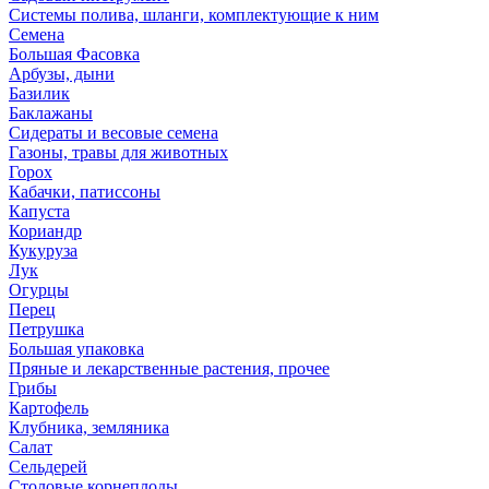
Системы полива, шланги, комплектующие к ним
Семена
Большая Фасовка
Арбузы, дыни
Базилик
Баклажаны
Сидераты и весовые семена
Газоны, травы для животных
Горох
Кабачки, патиссоны
Капуста
Кориандр
Кукуруза
Лук
Огурцы
Перец
Петрушка
Большая упаковка
Пряные и лекарственные растения, прочее
Грибы
Картофель
Клубника, земляника
Салат
Сельдерей
Столовые корнеплоды