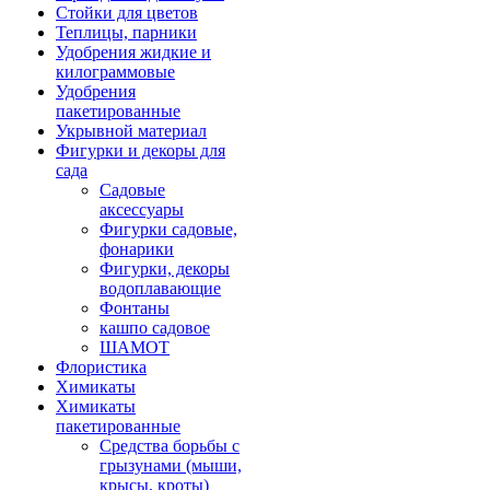
Стойки для цветов
Теплицы, парники
Удобрения жидкие и
килограммовые
Удобрения
пакетированные
Укрывной материал
Фигурки и декоры для
сада
Садовые
аксессуары
Фигурки садовые,
фонарики
Фигурки, декоры
водоплавающие
Фонтаны
кашпо садовое
ШАМОТ
Флористика
Химикаты
Химикаты
пакетированные
Средства борьбы с
грызунами (мыши,
крысы, кроты)