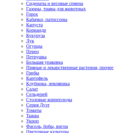
Сидераты и весовые семена
Газоны, травы для животных
Горох
Кабачки, патиссоны
Капуста
Кориандр
Кукуруза
Лук
Огурцы
Перец
Петрушка
Большая упаковка
Пряные и лекарственные растения, прочее
Грибы
Картофель
Клубника, земляника
Салат
Сельдерей
Столовые корнеплоды
Серия Дуэт
Томаты
Тыква
Укроп
Фасоль, бобы, вигна
Цветочные культуры