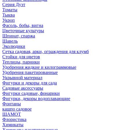
Серия Дуэт
Томаты
Тыква
Укроп
Фасоль, бобы, вигна
Цветочные культуры
Шпинат, спаржа
Щавель
Эколюдики
Сетка садовая, арки, ограждения для клумб
Стойки для цветов
Теплицы, парники
Удобрения жидкие и килограммовые
Удобрения пакетированные
Укрывной материал
Фигурки и декоры для сада
Садовые аксессуары
Фигурки садовые, фонарики
Фигурки, декоры водоплавающие
Фонтаны
кашпо садовое
ШАМОТ
Флористика
Химикаты
Химикаты пакетированные