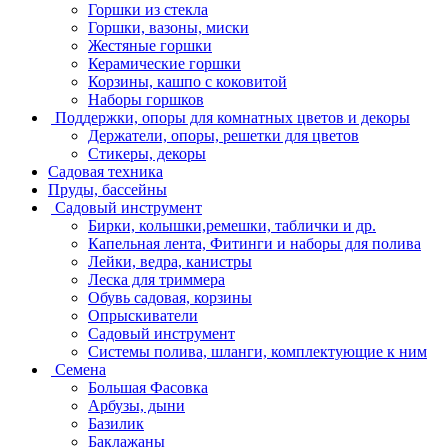
Горшки из стекла
Горшки, вазоны, миски
Жестяные горшки
Керамические горшки
Корзины, кашпо с коковитой
Наборы горшков
Поддержки, опоры для комнатных цветов и декоры
Держатели, опоры, решетки для цветов
Стикеры, декоры
Садовая техника
Пруды, бассейны
Садовый инструмент
Бирки, колышки,ремешки, таблички и др.
Капельная лента, Фитинги и наборы для полива
Лейки, ведра, канистры
Леска для триммера
Обувь садовая, корзины
Опрыскиватели
Садовый инструмент
Системы полива, шланги, комплектующие к ним
Семена
Большая Фасовка
Арбузы, дыни
Базилик
Баклажаны