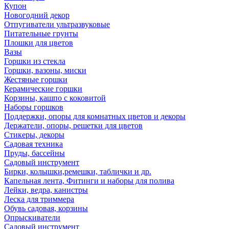
Купон
Новогодний декор
Отпугиватели ультразвуковые
Питательные грунты
Плошки для цветов
Вазы
Горшки из стекла
Горшки, вазоны, миски
Жестяные горшки
Керамические горшки
Корзины, кашпо с коковитой
Наборы горшков
Поддержки, опоры для комнатных цветов и декоры
Держатели, опоры, решетки для цветов
Стикеры, декоры
Садовая техника
Пруды, бассейны
Садовый инструмент
Бирки, колышки,ремешки, таблички и др.
Капельная лента, Фитинги и наборы для полива
Лейки, ведра, канистры
Леска для триммера
Обувь садовая, корзины
Опрыскиватели
Садовый инструмент