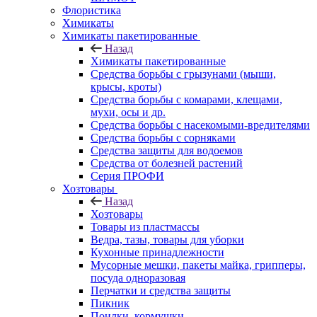
Флористика
Химикаты
Химикаты пакетированные
Назад
Химикаты пакетированные
Средства борьбы с грызунами (мыши,
крысы, кроты)
Средства борьбы с комарами, клещами,
мухи, осы и др.
Средства борьбы с насекомыми-вредителями
Средства борьбы с сорняками
Средства защиты для водоемов
Средства от болезней растений
Серия ПРОФИ
Хозтовары
Назад
Хозтовары
Товары из пластмассы
Ведра, тазы, товары для уборки
Кухонные принадлежности
Мусорные мешки, пакеты майка, грипперы,
посуда одноразовая
Перчатки и средства защиты
Пикник
Поилки, кормушки