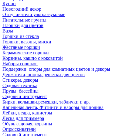
Купон
Новогодний декор
Отпугиватели ультразвуковые
Питательные грунты
Плошки для цветов
Вазы
Горшки из стекла
Горшки, вазоны, миски
Жестяные горшки
Керамические горшки
Корзины, кашпо с коковитой
Наборы горшков
Поддержки, опоры для комнатных цветов и декоры
Держатели, опоры, решетки для цветов
Стикеры, декоры
Садовая техника
Пруды, бассейны
Садовый инструмент
Бирки, колышки,ремешки, таблички и др.
Капельная лента, Фитинги и наборы для полива
Лейки, ведра, канистры
Леска для триммера
Обувь садовая, корзины
Опрыскиватели
Садовый инструмент