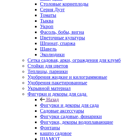
Столовые корнеплоды
Серия Дуэт
Томаты
Тыква
Укроп
Фасоль, бобы, вигна
Цветочные культуры
Шпинат, спаржа
Щавель
Эколюдики
Сетка садовая, арки, ограждения для клумб
Стойки для цветов
Теплицы, парники
Удобрения жидкие и килограммовые
Удобрения пакетированные
Укрывной материал
Фигурки и декоры для сада
Назад
Фигурки и декоры для сада
Садовые аксессуары
Фигурки садовые, фонарики
Фигурки, декоры водоплавающие
Фонтаны
кашпо садовое
ШАМОТ