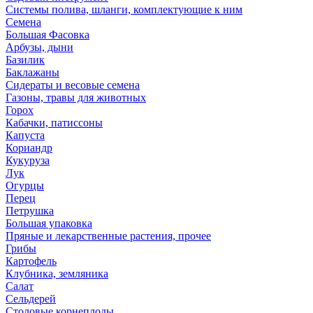
Системы полива, шланги, комплектующие к ним
Семена
Большая Фасовка
Арбузы, дыни
Базилик
Баклажаны
Сидераты и весовые семена
Газоны, травы для животных
Горох
Кабачки, патиссоны
Капуста
Кориандр
Кукуруза
Лук
Огурцы
Перец
Петрушка
Большая упаковка
Пряные и лекарственные растения, прочее
Грибы
Картофель
Клубника, земляника
Салат
Сельдерей
Столовые корнеплоды