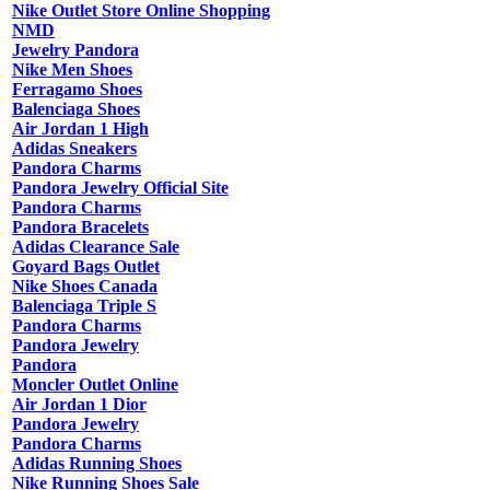
Nike Outlet Store Online Shopping
NMD
Jewelry Pandora
Nike Men Shoes
Ferragamo Shoes
Balenciaga Shoes
Air Jordan 1 High
Adidas Sneakers
Pandora Charms
Pandora Jewelry Official Site
Pandora Charms
Pandora Bracelets
Adidas Clearance Sale
Goyard Bags Outlet
Nike Shoes Canada
Balenciaga Triple S
Pandora Charms
Pandora Jewelry
Pandora
Moncler Outlet Online
Air Jordan 1 Dior
Pandora Jewelry
Pandora Charms
Adidas Running Shoes
Nike Running Shoes Sale