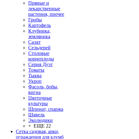
Пряные и
лекарственные
растения, прочее
Грибы
Картофель
Клубника,
земляника
Салат
Сельдерей
Столовые
корнеплоды
Серия Дуэт
Томаты
Тыква
Укроп
Фасоль, бобы,
вигна
Цветочные
культуры
Шпинат, спаржа
Щавель
Эколюдики
+ ЕЩЕ 22
Сетка садовая, арки,
ограждения для клумб