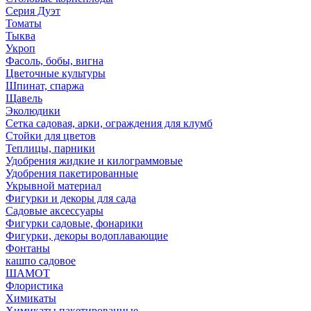
Серия Дуэт
Томаты
Тыква
Укроп
Фасоль, бобы, вигна
Цветочные культуры
Шпинат, спаржа
Щавель
Эколюдики
Сетка садовая, арки, ограждения для клумб
Стойки для цветов
Теплицы, парники
Удобрения жидкие и килограммовые
Удобрения пакетированные
Укрывной материал
Фигурки и декоры для сада
Садовые аксессуары
Фигурки садовые, фонарики
Фигурки, декоры водоплавающие
Фонтаны
кашпо садовое
ШАМОТ
Флористика
Химикаты
Химикаты пакетированные