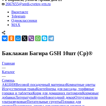
2667655@sredi-cvetov-vrn.ru
Вконтакте
Telegram
Одноклассники
MAX
Баклажан Багира GSH 10шт (Ср)®
Главная
—
Каталог
—
Семена
АКЦИЯ
Весовой посадочный материал
Комнатные цветы
Искусственная трава
Контейнеры для рассады, торфяные
горшки и таблетки
Корм для домашних питомцев
Кормовые
добавки
Литература
Купон
Новогодний декор
Отпугиватели
ультразвуковые
Питательные грунты
Плошки для
цветов
Поддержки, опоры для комнатных цветов и