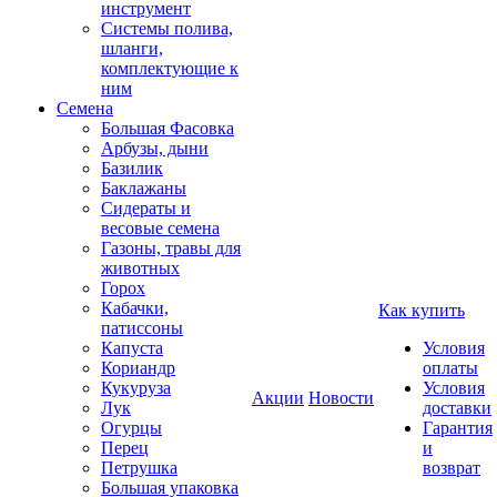
инструмент
Системы полива,
шланги,
комплектующие к
ним
Семена
Большая Фасовка
Арбузы, дыни
Базилик
Баклажаны
Сидераты и
весовые семена
Газоны, травы для
животных
Горох
Кабачки,
Как купить
патиссоны
Капуста
Условия
Кориандр
оплаты
Кукуруза
Условия
Акции
Новости
Лук
доставки
Огурцы
Гарантия
Перец
и
Петрушка
возврат
Большая упаковка