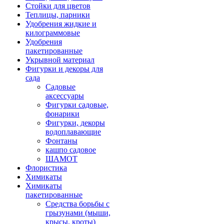
Стойки для цветов
Теплицы, парники
Удобрения жидкие и
килограммовые
Удобрения
пакетированные
Укрывной материал
Фигурки и декоры для
сада
Садовые
аксессуары
Фигурки садовые,
фонарики
Фигурки, декоры
водоплавающие
Фонтаны
кашпо садовое
ШАМОТ
Флористика
Химикаты
Химикаты
пакетированные
Средства борьбы с
грызунами (мыши,
крысы, кроты)