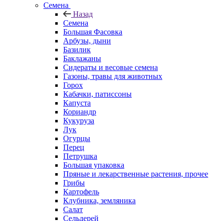
Семена
Назад
Семена
Большая Фасовка
Арбузы, дыни
Базилик
Баклажаны
Сидераты и весовые семена
Газоны, травы для животных
Горох
Кабачки, патиссоны
Капуста
Кориандр
Кукуруза
Лук
Огурцы
Перец
Петрушка
Большая упаковка
Пряные и лекарственные растения, прочее
Грибы
Картофель
Клубника, земляника
Салат
Сельдерей