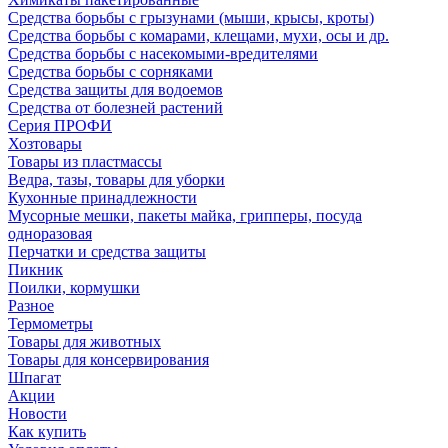
Средства борьбы с грызунами (мыши, крысы, кроты)
Средства борьбы с комарами, клещами, мухи, осы и др.
Средства борьбы с насекомыми-вредителями
Средства борьбы с сорняками
Средства защиты для водоемов
Средства от болезней растений
Серия ПРОФИ
Хозтовары
Товары из пластмассы
Ведра, тазы, товары для уборки
Кухонные принадлежности
Мусорные мешки, пакеты майка, грипперы, посуда
одноразовая
Перчатки и средства защиты
Пикник
Поилки, кормушки
Разное
Термометры
Товары для животных
Товары для консервирования
Шпагат
Акции
Новости
Как купить