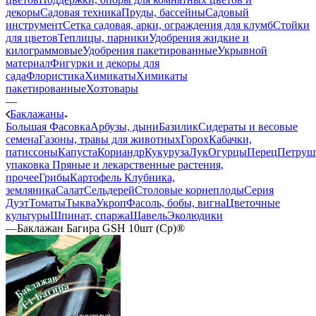
декоры
Садовая техника
Пруды, бассейны
Садовый
инструмент
Сетка садовая, арки, ограждения для клумб
Стойки
для цветов
Теплицы, парники
Удобрения жидкие и
килограммовые
Удобрения пакетированные
Укрывной
материал
Фигурки и декоры для
сада
Флористика
Химикаты
Химикаты
пакетированные
Хозтовары
—
Баклажаны
Большая Фасовка
Арбузы, дыни
Базилик
Сидераты и весовые
семена
Газоны, травы для животных
Горох
Кабачки,
патиссоны
Капуста
Кориандр
Кукуруза
Лук
Огурцы
Перец
Петруш
упаковка
Пряные и лекарственные растения,
прочее
Грибы
Картофель
Клубника,
земляника
Салат
Сельдерей
Столовые корнеплоды
Серия
Дуэт
Томаты
Тыква
Укроп
Фасоль, бобы, вигна
Цветочные
культуры
Шпинат, спаржа
Щавель
Эколюдики
—
Баклажан Багира GSH 10шт (Ср)®