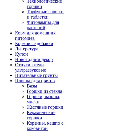
Технологические
горшки
Торфяные горшки
и таблетки
Фитолампы для
растений
Корм для домашних
питомцев
Кормовые добавки
Литература
Купон
Новогодний декор
Отпугиватели
ультразвуковые
Питательные грунты
Плошки для цветов
Вазы
Горшки из стекла
Горшки, вазоны,
миски
Жестяные горшки
Керамические
горшки
Корзины, кашпо с
коковитой