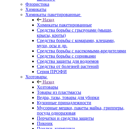
Флористика
Химикаты
Химикаты пакетированные
Назад
Химикаты пакетированные
Средства борьбы с грызунами (мыши,
крысы, кроты)
Средства борьбы с комарами, клещами,
мухи, осы и др.
Средства борьбы с насекомыми-вредителями
Средства борьбы с сорняками
Средства защиты для водоемов
Средства от болезней растений
Серия ПРОФИ
Хозтовары
Назад
Хозтовары
Товары из пластмассы
Ведра, тазы, товары для уборки
Кухонные принадлежности
Мусорные мешки, пакеты майка, грипперы,
посуда одноразовая
Перчатки и средства защиты
Пикник
Поилки, кормушки