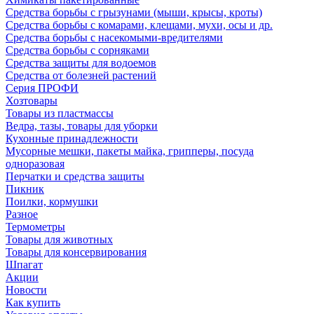
Средства борьбы с грызунами (мыши, крысы, кроты)
Средства борьбы с комарами, клещами, мухи, осы и др.
Средства борьбы с насекомыми-вредителями
Средства борьбы с сорняками
Средства защиты для водоемов
Средства от болезней растений
Серия ПРОФИ
Хозтовары
Товары из пластмассы
Ведра, тазы, товары для уборки
Кухонные принадлежности
Мусорные мешки, пакеты майка, грипперы, посуда
одноразовая
Перчатки и средства защиты
Пикник
Поилки, кормушки
Разное
Термометры
Товары для животных
Товары для консервирования
Шпагат
Акции
Новости
Как купить