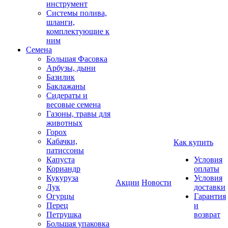
инструмент
Системы полива,
шланги,
комплектующие к
ним
Семена
Большая Фасовка
Арбузы, дыни
Базилик
Баклажаны
Сидераты и
весовые семена
Газоны, травы для
животных
Горох
Кабачки,
Как купить
патиссоны
Капуста
Условия
Кориандр
оплаты
Кукуруза
Условия
Акции
Новости
Лук
доставки
Огурцы
Гарантия
Перец
и
Петрушка
возврат
Большая упаковка