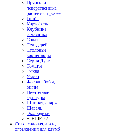
Пряные и
лекарственные
растения, прочее
Грибы
Картофель
Клубника,
земляника
Салат
Сельдерей
Столовые
корнеплоды
Серия Дуэт
Томаты
Тыква
Укроп
Фасоль, бобы,
вигна
Цветочные
культуры
Шпинат, спаржа
Щавель
Эколюдики
+ ЕЩЕ 22
Сетка садовая, арки,
ограждения для клумб