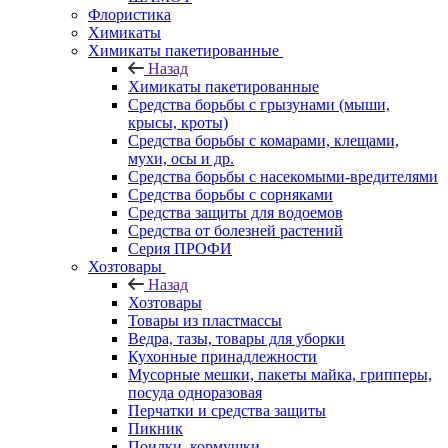
Флористика
Химикаты
Химикаты пакетированные
Назад
Химикаты пакетированные
Средства борьбы с грызунами (мыши,
крысы, кроты)
Средства борьбы с комарами, клещами,
мухи, осы и др.
Средства борьбы с насекомыми-вредителями
Средства борьбы с сорняками
Средства защиты для водоемов
Средства от болезней растений
Серия ПРОФИ
Хозтовары
Назад
Хозтовары
Товары из пластмассы
Ведра, тазы, товары для уборки
Кухонные принадлежности
Мусорные мешки, пакеты майка, грипперы,
посуда одноразовая
Перчатки и средства защиты
Пикник
Поилки, кормушки