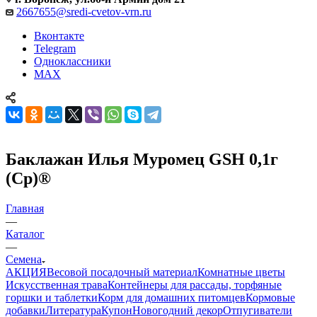
2667655@sredi-cvetov-vrn.ru
Вконтакте
Telegram
Одноклассники
MAX
Баклажан Илья Муромец GSH 0,1г
(Ср)®
Главная
—
Каталог
—
Семена
АКЦИЯ
Весовой посадочный материал
Комнатные цветы
Искусственная трава
Контейнеры для рассады, торфяные
горшки и таблетки
Корм для домашних питомцев
Кормовые
добавки
Литература
Купон
Новогодний декор
Отпугиватели