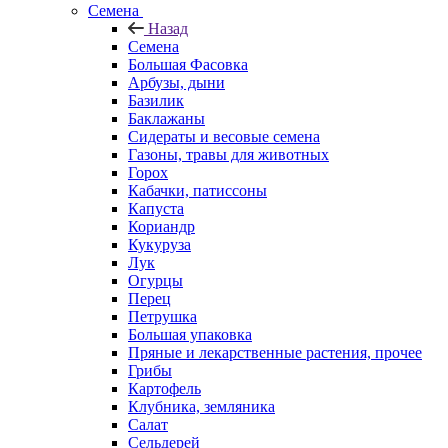
Семена
Назад
Семена
Большая Фасовка
Арбузы, дыни
Базилик
Баклажаны
Сидераты и весовые семена
Газоны, травы для животных
Горох
Кабачки, патиссоны
Капуста
Кориандр
Кукуруза
Лук
Огурцы
Перец
Петрушка
Большая упаковка
Пряные и лекарственные растения, прочее
Грибы
Картофель
Клубника, земляника
Салат
Сельдерей