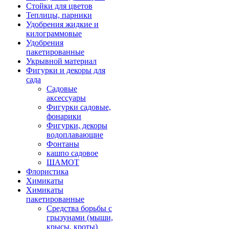
Стойки для цветов
Теплицы, парники
Удобрения жидкие и
килограммовые
Удобрения
пакетированные
Укрывной материал
Фигурки и декоры для
сада
Садовые
аксессуары
Фигурки садовые,
фонарики
Фигурки, декоры
водоплавающие
Фонтаны
кашпо садовое
ШАМОТ
Флористика
Химикаты
Химикаты
пакетированные
Средства борьбы с
грызунами (мыши,
крысы, кроты)