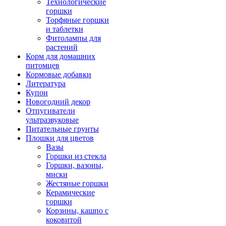
Технологические
горшки
Торфяные горшки
и таблетки
Фитолампы для
растений
Корм для домашних
питомцев
Кормовые добавки
Литература
Купон
Новогодний декор
Отпугиватели
ультразвуковые
Питательные грунты
Плошки для цветов
Вазы
Горшки из стекла
Горшки, вазоны,
миски
Жестяные горшки
Керамические
горшки
Корзины, кашпо с
коковитой