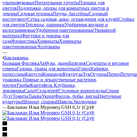
ультразвуковые
Питательные грунты
Плошки для
цветов
Поддержки, опоры для комнатных цветов и
декоры
Садовая техника
Пруды, бассейны
Садовый
инструмент
Сетка садовая, арки, ограждения для клумб
Стойки
для цветов
Теплицы, парники
Удобрения жидкие и
килограммовые
Удобрения пакетированные
Укрывной
материал
Фигурки и декоры для
сада
Флористика
Химикаты
Химикаты
пакетированные
Хозтовары
—
Баклажаны
Большая Фасовка
Арбузы, дыни
Базилик
Сидераты и весовые
семена
Газоны, травы для животных
Горох
Кабачки,
патиссоны
Капуста
Кориандр
Кукуруза
Лук
Огурцы
Перец
Петруш
упаковка
Пряные и лекарственные растения,
прочее
Грибы
Картофель
Клубника,
земляника
Салат
Сельдерей
Столовые корнеплоды
Серия
Дуэт
Томаты
Тыква
Укроп
Фасоль, бобы, вигна
Цветочные
культуры
Шпинат, спаржа
Щавель
Эколюдики
—
Баклажан Илья Муромец GSH 0,1г (Ср)®