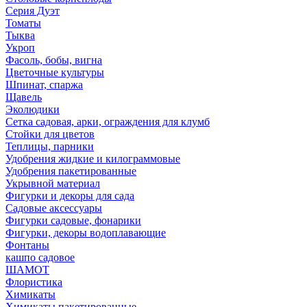
Серия Дуэт
Томаты
Тыква
Укроп
Фасоль, бобы, вигна
Цветочные культуры
Шпинат, спаржа
Щавель
Эколюдики
Сетка садовая, арки, ограждения для клумб
Стойки для цветов
Теплицы, парники
Удобрения жидкие и килограммовые
Удобрения пакетированные
Укрывной материал
Фигурки и декоры для сада
Садовые аксессуары
Фигурки садовые, фонарики
Фигурки, декоры водоплавающие
Фонтаны
кашпо садовое
ШАМОТ
Флористика
Химикаты
Химикаты пакетированные