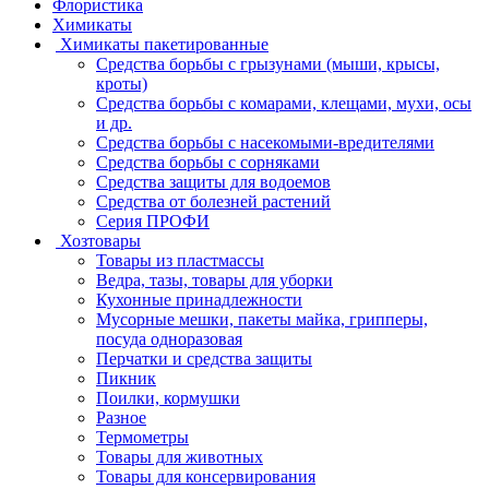
Флористика
Химикаты
Химикаты пакетированные
Средства борьбы с грызунами (мыши, крысы,
кроты)
Средства борьбы с комарами, клещами, мухи, осы
и др.
Средства борьбы с насекомыми-вредителями
Средства борьбы с сорняками
Средства защиты для водоемов
Средства от болезней растений
Серия ПРОФИ
Хозтовары
Товары из пластмассы
Ведра, тазы, товары для уборки
Кухонные принадлежности
Мусорные мешки, пакеты майка, грипперы,
посуда одноразовая
Перчатки и средства защиты
Пикник
Поилки, кормушки
Разное
Термометры
Товары для животных
Товары для консервирования