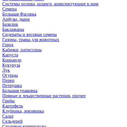
Системы полива, шланги, комплектующие к ним
Семена
Большая Фасовка
Арбузы, дыни
Базилик
Баклажаны
Сидераты и весовые семена
Газоны, травы для животных
Горох
Кабачки, патиссоны
Капуста
Кориандр
Кукуруза
Лук
Огурцы
Перец
Петрушка
Большая упаковка
Пряные и лекарственные растения, прочее
Грибы
Картофель
Клубника, земляника
Салат
Сельдерей
Столовые корнеплоды