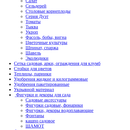
Салат
Сельдерей
Столовые корнеплоды
Серия Дуэт
Томаты
Тыква
Укроп
Фасоль, бобы, вигна
Цветочные культуры
Шпинат, спаржа
Щавель
Эколюдики
Сетка садовая, арки, ограждения для клумб
Стойки для цветов
Теплицы, парники
Удобрения жидкие и килограммовые
Удобрения пакетированные
Укрывной материал
Фигурки и декоры для сада
Садовые аксессуары
Фигурки садовые, фонарики
Фигурки, декоры водоплавающие
Фонтаны
кашпо садовое
ШАМОТ