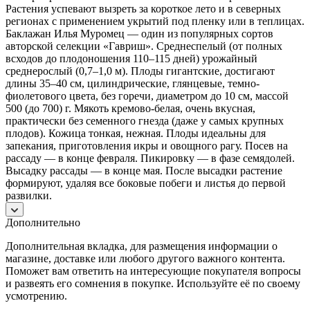
Растения успевают вызреть за короткое лето и в северных
регионах с применением укрытий под пленку или в теплицах.
Баклажан Илья Муромец — один из популярных сортов
авторской селекции «Гавриш». Среднеспелый (от полных
всходов до плодоношения 110–115 дней) урожайный
среднерослый (0,7–1,0 м). Плоды гигантские, достигают
длины 35–40 см, цилиндрические, глянцевые, темно-
фиолетового цвета, без горечи, диаметром до 10 см, массой
500 (до 700) г. Мякоть кремово-белая, очень вкусная,
практически без семенного гнезда (даже у самых крупных
плодов). Кожица тонкая, нежная. Плоды идеальны для
запекания, приготовления икры и овощного рагу. Посев на
рассаду — в конце февраля. Пикировку — в фазе семядолей.
Высадку рассады — в конце мая. После высадки растение
формируют, удаляя все боковые побеги и листья до первой
развилки.
Дополнительно
Дополнительная вкладка, для размещения информации о
магазине, доставке или любого другого важного контента.
Поможет вам ответить на интересующие покупателя вопросы
и развеять его сомнения в покупке. Используйте её по своему
усмотрению.