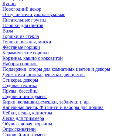
Купон
Новогодний декор
Отпугиватели ультразвуковые
Питательные грунты
Плошки для цветов
Вазы
Горшки из стекла
Горшки, вазоны, миски
Жестяные горшки
Керамические горшки
Корзины, кашпо с коковитой
Наборы горшков
Поддержки, опоры для комнатных цветов и декоры
Держатели, опоры, решетки для цветов
Стикеры, декоры
Садовая техника
Пруды, бассейны
Садовый инструмент
Бирки, колышки,ремешки, таблички и др.
Капельная лента, Фитинги и наборы для полива
Лейки, ведра, канистры
Леска для триммера
Обувь садовая, корзины
Опрыскиватели
Садовый инструмент