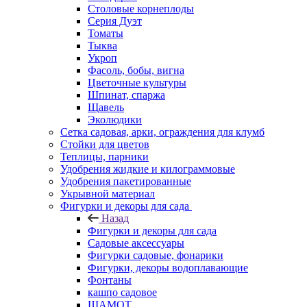
Столовые корнеплоды
Серия Дуэт
Томаты
Тыква
Укроп
Фасоль, бобы, вигна
Цветочные культуры
Шпинат, спаржа
Щавель
Эколюдики
Сетка садовая, арки, ограждения для клумб
Стойки для цветов
Теплицы, парники
Удобрения жидкие и килограммовые
Удобрения пакетированные
Укрывной материал
Фигурки и декоры для сада
Назад
Фигурки и декоры для сада
Садовые аксессуары
Фигурки садовые, фонарики
Фигурки, декоры водоплавающие
Фонтаны
кашпо садовое
ШАМОТ