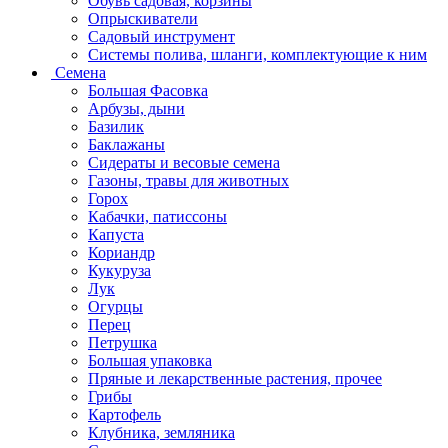
Обувь садовая, корзины
Опрыскиватели
Садовый инструмент
Системы полива, шланги, комплектующие к ним
Семена
Большая Фасовка
Арбузы, дыни
Базилик
Баклажаны
Сидераты и весовые семена
Газоны, травы для животных
Горох
Кабачки, патиссоны
Капуста
Кориандр
Кукуруза
Лук
Огурцы
Перец
Петрушка
Большая упаковка
Пряные и лекарственные растения, прочее
Грибы
Картофель
Клубника, земляника